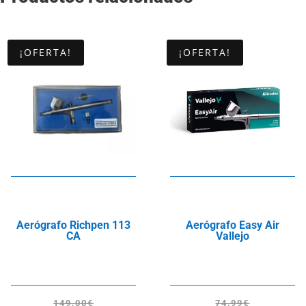
¡OFERTA!
¡OFERTA!
Aerógrafo Richpen 113
Aerógrafo Easy Air
CA
Vallejo
149,00
€
74,99
€