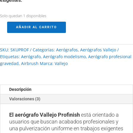
exigentes.
Solo quedan 1 disponibles
AÑADIR AL CARRITO
Aerógrafo
Vallejo
Profinish
SKU:
SKUPROF
Categorías:
Aerógrafos
,
Aerógrafos Vallejo
cantidad
Etiquetas:
Aerógrafo
,
Aerógrafo modelismo
,
Aerógrafo profesional
gravedad
,
Airbrush
Marca:
Vallejo
Descripción
Valoraciones (3)
El aerógrafo Vallejo Profinish
está orientado a
usuarios que buscan acabados profesionales y
una pulverización uniforme en trabajos exigentes