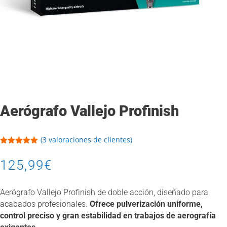
Aerógrafo Vallejo Profinish
(
3
valoraciones de clientes)
Valorado
con
5.00
de
125,99
€
5 en base
a
valoracione
s de
Aerógrafo Vallejo Profinish de doble acción, diseñado para
clientes
acabados profesionales.
Ofrece pulverización uniforme,
control preciso y gran estabilidad en trabajos de aerografía