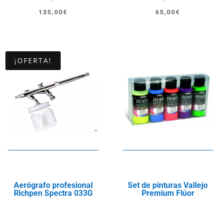
El
El
El
El
135,00
€
65,00
€
precio
precio
precio
precio
original
actual
original
actual
era:
es:
era:
es:
¡OFERTA!
149,00€.
135,00€.
74,99€.
65,00€.
Aerógrafo profesional
Set de pinturas Vallejo
Richpen Spectra 033G
Premium Flúor