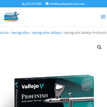
623 415 045
info@qualityairbrush.com
Inicio
/
Aerógrafos
/
Aerógrafos Vallejo
/ Aerógrafo Vallejo Profinish