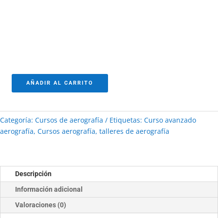
premium bootstrap themes
AÑADIR AL CARRITO
Curso
avanzado
aerografía
Categoría:
Cursos de aerografía
Etiquetas:
Curso avanzado
cantidad
aerografía
,
Cursos aerografía
,
talleres de aerografía
Descripción
Información adicional
Valoraciones (0)