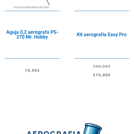
Aguja 0,2 aerógrafo PS-
Kit aerografía Easy Pro
270 Mr. Hobby
235,00
€
15,95
€
El
El
215,00
€
precio
precio
original
actual
era:
es:
235,00€.
215,00€.