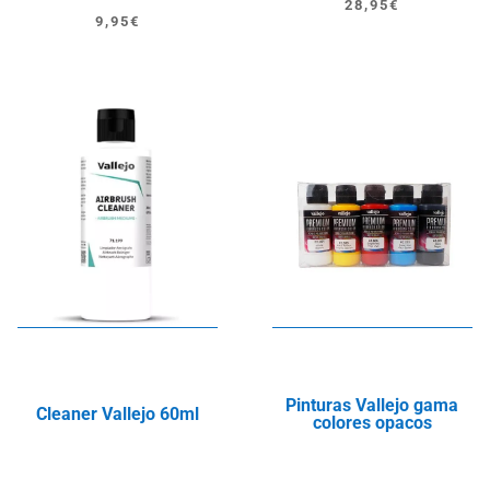
28,95
€
El
El
9,95
€
precio
precio
original
actual
era:
es:
11,95€.
9,95€.
Pinturas Vallejo gama
Cleaner Vallejo 60ml
colores opacos