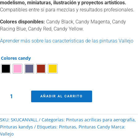
modelismo, miniaturas, ilustración y proyectos artísticos.
Compatibles entre sí para mezclas y resultados profesionales.
Colores disponibles:
Candy Black, Candy Magenta, Candy
Racing Blue, Candy Red, Candy Yellow.
Aprender más sobre las características de las pinturas Vallejo
Colores candy
Pinturas
AÑADIR AL CARRITO
Vallejo
gama
colores
SKU:
SKUCANVALL
Categorías:
Pinturas acrílicas para aerografía
,
candy
Pinturas kandys
Etiquetas:
Pinturas
,
Pinturas Candy
Marca:
cantidad
Vallejo