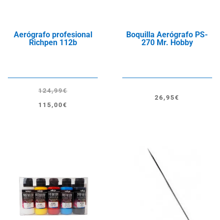
Aerógrafo profesional
Boquilla Aerógrafo PS-
Richpen 112b
270 Mr. Hobby
124,99
€
26,95
€
El
El
115,00
€
precio
precio
original
actual
era:
es:
124,99€.
115,00€.