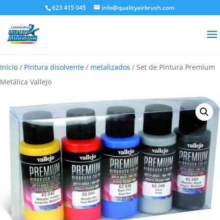
623 415 045
info@qualityairbrush.com
Inicio
/
Pintura disolvente
/
metalizados
/ Set de Pintura Premium
Metálica Vallejo