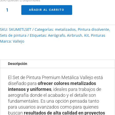
Set
AÑADIR AL CARRITO
de
Pintura
Premium
SKU:
SKUMETLSET
Categorías:
metalizados
,
Pintura disolvente
,
Metálica
Sets de pintura
Etiquetas:
Aerógrafo
,
Airbrush
,
Kit
,
Pinturas
Vallejo
Marca:
Vallejo
cantidad
Descripción
El Set de Pintura Premium Metálica Vallejo está
diseñado para
ofrecer colores metalizados
intensos y uniformes
, ideales para trabajos de
aerografía donde el acabado y el detalle son
fundamentales. Es una opción pensada tanto
para usuarios avanzados como para quienes
buscan
resultados de alta calidad en proyectos