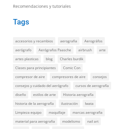
Recomendaciones y tutoriales
Tags
accesorios y recambios
aerografia
Aerográfos
aerógrafo
Aerógrafos Paasche
airbrush
arte
artes plasticas
blog
Charles burdik
Clases para principiantes
Comic Con
compresor de aire
compresores de aire
consejos
consejos y cuidado del aerógrafo
cursos de aerografía
diseño
estilos de arte
Historia aerografía
historia de la aerografía
ilustración
Iwata
Limpieza equipo
maquillaje
marcas aerografia
material para aerografia
modelismo
nail art