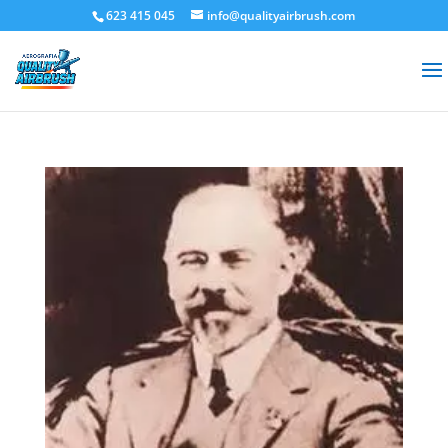
623 415 045
info@qualityairbrush.com