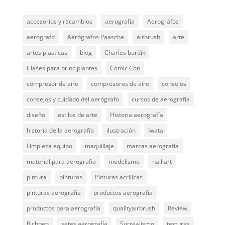
accesorios y recambios
aerografia
Aerográfos
aerógrafo
Aerógrafos Paasche
airbrush
arte
artes plasticas
blog
Charles burdik
Clases para principiantes
Comic Con
compresor de aire
compresores de aire
consejos
consejos y cuidado del aerógrafo
cursos de aerografía
diseño
estilos de arte
Historia aerografía
historia de la aerografía
ilustración
Iwata
Limpieza equipo
maquillaje
marcas aerografia
material para aerografia
modelismo
nail art
pintura
pinturas
Pinturas acrílicas
pinturas aerografía
productos aerografía
productos para aerografía
qualityairbrush
Review
Richpen
setes aerografía
Surrealismo
texturas