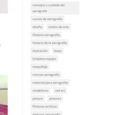
consejos y cuidado del
aerógrafo
cursos de aerografía
diseño
estilos de arte
Historia aerografía
historia de la aerografía
s
ilustración
Iwata
Limpieza equipo
maquillaje
marcas aerografia
material para aerografia
modelismo
nail art
pintura
pinturas
Pinturas acrílicas
pinturas aerografía