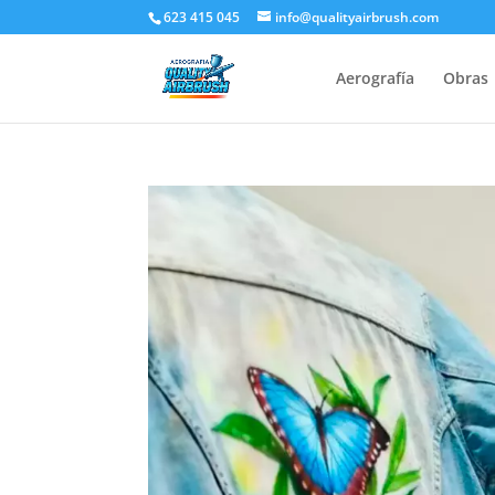
623 415 045
info@qualityairbrush.com
Aerografía
Obras