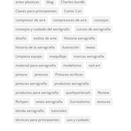
artes plasticas
blog
Charles burdik
Clases para principiantes
Comic Con
compresor de aire
compresores de aire
consejos
consejos y cuidado del aerógrafo
cursos de aerografía
diseño
estilos de arte
Historia aerografía
historia de la aerografía
ilustración
Iwata
Limpieza equipo
maquillaje
marcas aerografia
material para aerografia
modelismo
nail art
pintura
pinturas
Pinturas acrílicas
pinturas aerografía
productos aerografía
productos para aerografía
qualityairbrush
Review
Richpen
setes aerografía
Surrealismo
texturas
tienda aerografía
tutoriales
técnicas para principiantes
uso y cuidado