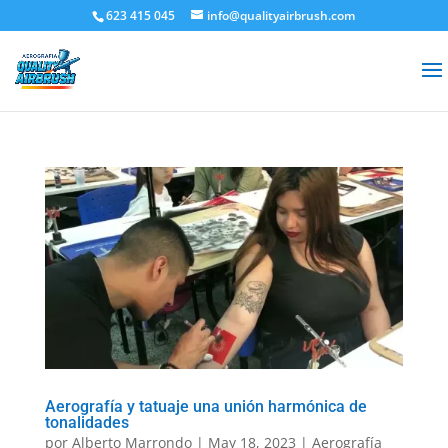
623 415 045
info@qualityairbrush.com
Aerografía y tatuaje una unión harmónica de
tonalidades
por
Alberto Marrondo
|
May 18, 2023
|
Aerografía